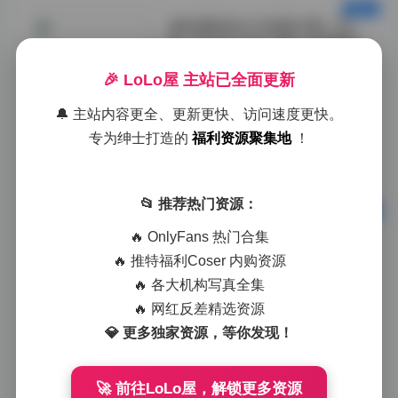
誉铭摄影美女写真图合集 152
套 185GB 打包下载 | 全景解析
🎉 LoLo屋 主站已全面更新
通过如此丰富的场
景配置，誉铭摄影
🔔 主站内容更全、更新更快、访问速度更快。
为观众提供了多维
专为绅士打造的
福利资源聚集地
！
度的审美体验。
">
今天
0
📂 推荐热门资源：
誉铭摄影美女写真合集152套
🔥 OnlyFans 热门合集
精选图合下载185GB资源包
🔥 推特福利Coser 内购资源
🔥 各大机构写真全集
值得一提的是，资
🔥 网红反差精选资源
源包中包含的不同
主题组合（如“复
💎 更多独家资源，等你发现！
古文艺”“现代都
市”“自然温馨”
等），让使用者可
🚀 前往LoLo屋，解锁更多资源