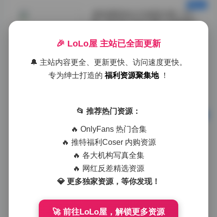
誉铭摄影美女写真图合集 152
套 185GB 打包下载 | 全景解析
🎉 LoLo屋 主站已全面更新
通过如此丰富的场
景配置，誉铭摄影
🔔 主站内容更全、更新更快、访问速度更快。
为观众提供了多维
专为绅士打造的
福利资源聚集地
！
度的审美体验。
">
今天
0
📂 推荐热门资源：
誉铭摄影美女写真合集152套
🔥 OnlyFans 热门合集
精选图合下载185GB资源包
🔥 推特福利Coser 内购资源
🔥 各大机构写真全集
值得一提的是，资
🔥 网红反差精选资源
源包中包含的不同
主题组合（如“复
💎 更多独家资源，等你发现！
古文艺”“现代都
市”“自然温馨”
等），让使用者可
🚀 前往LoLo屋，解锁更多资源