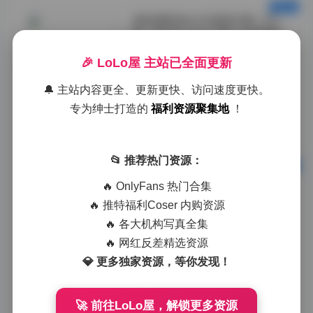
誉铭摄影美女写真图合集 152
套 185GB 打包下载 | 全景解析
🎉 LoLo屋 主站已全面更新
通过如此丰富的场
景配置，誉铭摄影
🔔 主站内容更全、更新更快、访问速度更快。
为观众提供了多维
专为绅士打造的
福利资源聚集地
！
度的审美体验。
">
今天
0
📂 推荐热门资源：
誉铭摄影美女写真合集152套
🔥 OnlyFans 热门合集
精选图合下载185GB资源包
🔥 推特福利Coser 内购资源
🔥 各大机构写真全集
值得一提的是，资
🔥 网红反差精选资源
源包中包含的不同
主题组合（如“复
💎 更多独家资源，等你发现！
古文艺”“现代都
市”“自然温馨”
等），让使用者可
🚀 前往LoLo屋，解锁更多资源