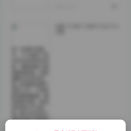
2026-05-12
0
岛遇 飞飞来了 抖音飞飞以飞飞
合集
在一些室内场景
中，飞飞选择了简
约的白色或米色背
景，墙面挂着几幅
抽象线条画，地面
铺着淡灰色的地
毯。她身着轻薄的
雪纺上衣，下身搭
配高腰阔腿裤，整
体线条流畅，既显
得利落又不失柔
美。镜头时而拉近
捕捉她指尖轻触发
梢的细节，时而远
景展示她在空间中