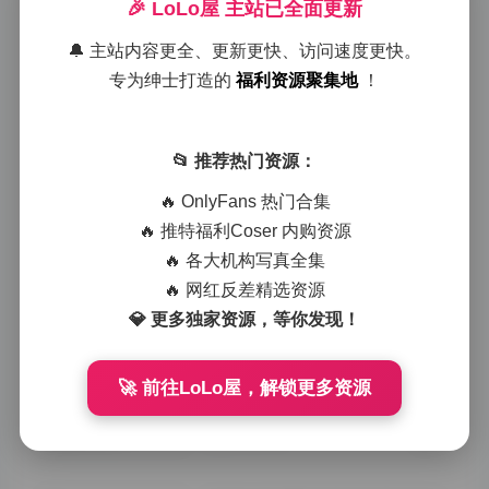
🎉 LoLo屋 主站已全面更新
缓缓转身的姿态，
这样的切换让观众
🔔 主站内容更全、更新更快、访问速度更快。
能够感受到她从不
专为绅士打造的
福利资源聚集地
！
同角度所散发的气
质。
查看原文:">
2026-05-12
0
📂 推荐热门资源：
🔥 OnlyFans 热门合集
【岛遇】张洛洛抖音写真合集
528P 28V
🔥 推特福利Coser 内购资源
🔥 各大机构写真全集
2026-05-12
0
🔥 网红反差精选资源
💎 更多独家资源，等你发现！
岛遇 抖音轩子巨2兔 880P
70V 资源打包
🚀 前往LoLo屋，解锁更多资源
点击访问:">
2026-05-12
0