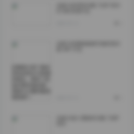
岛遇 抖音雪顶合集 732P 90V
813M 资源打包
2026-05-12
0
岛遇 抖音猪颖颖颖写真资源合
集 44P 打包
后期我只做了基本
的色彩校正与轻微
的锐化，保持了原
始光影的真实感。
海蓝与沙黄的基调
保持得">
2026-05-12
0
岛遇 抖音小霞佩奇合集 738P
66V