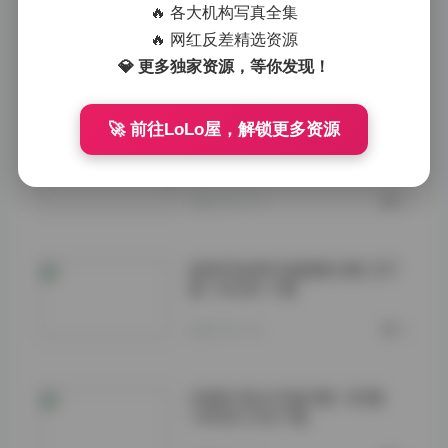
合集 高清无水印 225G打包
🔥 各大机构写真全集
🔥 网红反差精选资源
💎 更多独家资源，等你发现！
访问原始页面:">
2026-04-17
0
🚀 前往LoLo屋，解锁更多资源
星之迟迟写真合集322套
212GB下载
2026-04-16
0
就是阿朱啊写真图集合集 257
套 143GB 下载
2026-04-16
0
白银81美女写真合集 183套
144GB 打包下载