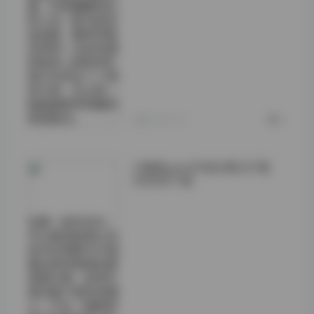
套，内搭露腰的针
织上衣，配合高顶
运动鞋，整体利落
且带有一点未来感
的锐利。这样的穿
搭不仅突出了人物
的气质，也让每一
帧画面都有明确的
视觉焦点。
2026-04-15
0
王馨瑶yanni写真合集337套
208GB下载
在第一批作品中，
可以看到她常以白
色衬衫搭配牛仔短
裤出现在教室走廊
或图书角，自然光
透过窗户洒在发梢
上，产生一种略带