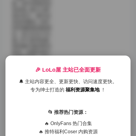
是一种可持续的欣
赏体验。图片分辨
率足够大，细节如
发丝的飘动、衣料
的纹理都能清晰辨
识，放大后也不失
真。对于喜欢收集
高质量写真的朋友
来说，这套资源不
仅数量充足，而且
主题多样，能够满
🎉 LoLo屋 主站已全面更新
足不同场景下的欣
赏需求。无论是想
🔔 主站内容更全、更新更快、访问速度更快。
要寻找灵感的创作
者，还是单纯欣赏
专为绅士打造的
福利资源聚集地
！
美感的读者，都能
在这其中找到属于
自己的那一帧。
📂 推荐热门资源：
跳转原帖:">
2026-04-17
0
🔥 OnlyFans 热门合集
🔥 推特福利Coser 内购资源
孫樂樂SonYe-Eun 140套写真