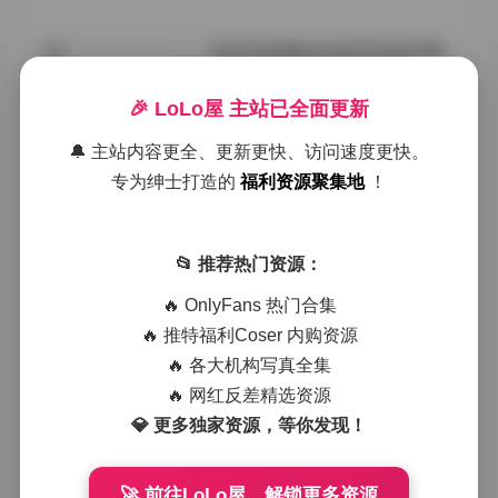
IESS异思趣向全系列写真合集
3261套 270GB 高清原图
🎉 LoLo屋 主站已全面更新
2026-05-14
0
🔔 主站内容更全、更新更快、访问速度更快。
专为绅士打造的
福利资源聚集地
！
PureMedia美女写真图集合集
241套 155GB 下载
2026-05-14
0
📂 推荐热门资源：
🔥 OnlyFans 热门合集
美女写真图集 1316套 815GB
🔥 推特福利Coser 内购资源
合集打包下载
🔥 各大机构写真全集
🔥 网红反差精选资源
在这套1316套的
💎 更多独家资源，等你发现！
写真合集里，每一
组都有自己独特的
场景布置。有的选
🚀 前往LoLo屋，解锁更多资源